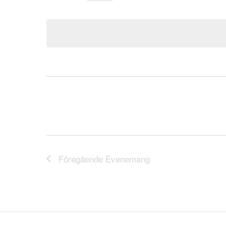
Välj
datum.
Föregående
Evenemang