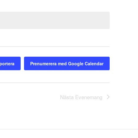
portera
Prenumerera med Google Calendar
Nästa
Evenemang