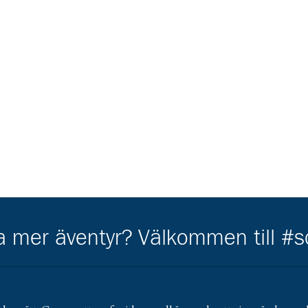
ha mer äventyr? Välkommen till #
Kårens partners
Gå till https://gvb.nu/