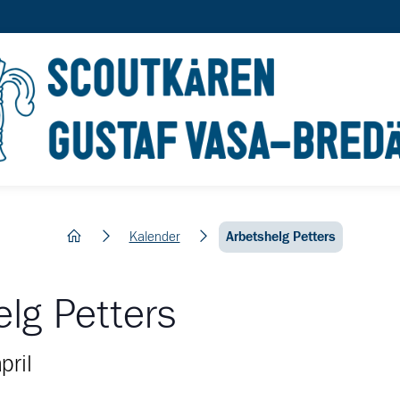
hem
Kalender
Arbetshelg Petters
elg Petters
pril