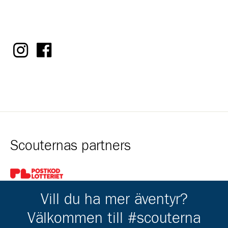
Scouternas partners
Gå till pl_50
Vill du ha mer äventyr?
Välkommen till #scouterna