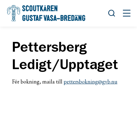
Öppna sök
Öppn
Pettersberg
Ledigt/Upptaget
För bokning, maila till
pettersbokning@gvb.nu