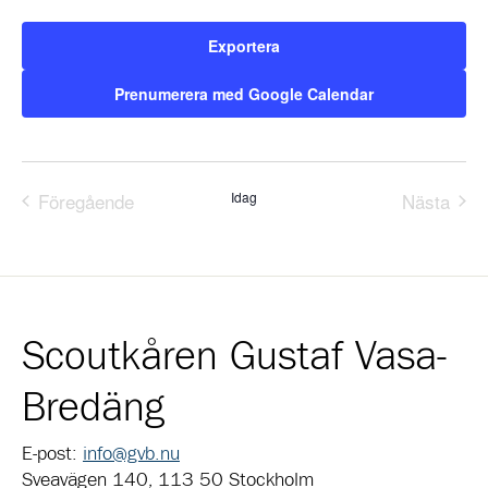
Exportera
Prenumerera med Google Calendar
Föregående
Idag
Nästa
Evenemang
Evene
Scoutkåren Gustaf Vasa-
Bredäng
E-post:
info@gvb.nu
Sveavägen 140, 113 50 Stockholm