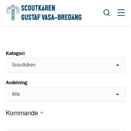
Öppna sök
Öppn
Kategori
Avdelning
Kommande
Välj
datum.