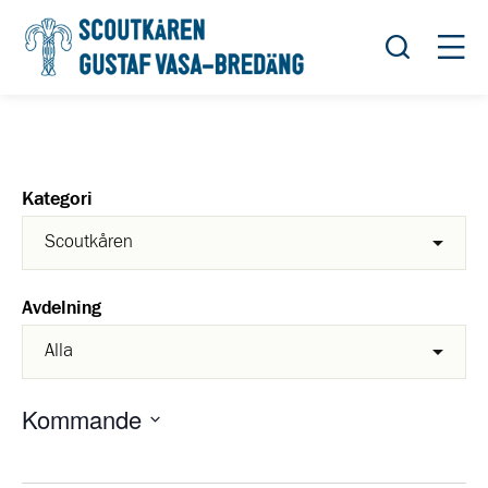
Öppna sök
Öppn
Kategori
Avdelning
Kommande
Välj
datum.