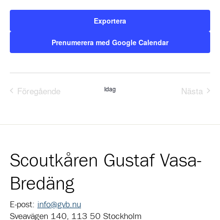
Exportera
Prenumerera med Google Calendar
Föregående
Idag
Nästa
Evenemang
Evene
Scoutkåren Gustaf Vasa-
Bredäng
E-post:
info@gvb.nu
Sveavägen 140, 113 50 Stockholm