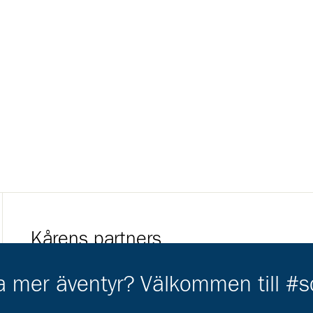
Kårens partners
Gå till https://gvb.nu/
ha mer äventyr? Välkommen till #