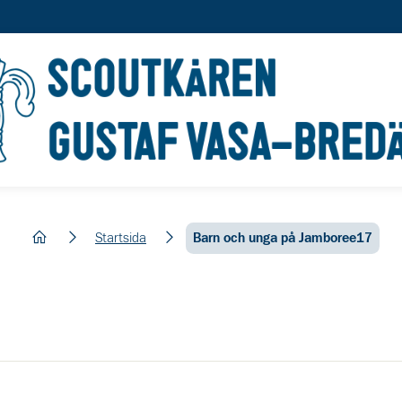
hem
Startsida
Barn och unga på Jamboree17