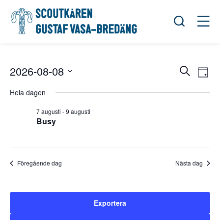
Öppna sök
Öppn
2026-08-08
Eve
Evene
Sök
Day
View
Välj
Search
Navi
Hela dagen
datum.
and
7 augusti
-
9 augusti
Views
Busy
Navigat
Föregående dag
Nästa dag
Exportera